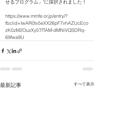
せるプログラム」"に採択されました！  
https://www.mmfe.or.jp/entry/?
fbclid=IwAR0tv5eXX26pF7vhAZUcEco
zK0zM2OuzXy5TfTAM-dMNiVQSDRq-
69fwa9U
すべて表示
最新記事