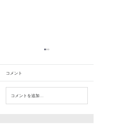
金沢西高校で探
ポートを行う、
の取り組みが取
コメント
金沢西高校で探求
れました🌟
トを行う、砂川さ
みが取り上げられま
般社団法人アンカ
コメントを追加…
広島県立油木高校にて
度まで３年計画で
SGA!!ワークショップ
の学生に対してＳ
を開催しました】
促進のプログラム
きました。 そし
一般社団法人アンカー
ら、受講者の1人