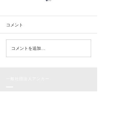
金沢西高校で探
ポートを行う、
の取り組みが取
コメント
金沢西高校で探求
れました🌟
トを行う、砂川さ
みが取り上げられま
般社団法人アンカ
コメントを追加…
広島県立油木高校にて
度まで３年計画で
SGA!!ワークショップ
の学生に対してＳ
を開催しました】
促進のプログラム
きました。 そし
一般社団法人アンカー
ら、受講者の1人
さんが、大学生と
info@anchor-project.org
探求学習に...
〒103-0022
東京都中央区日本橋室町1-12-3 kanalPlatz3F