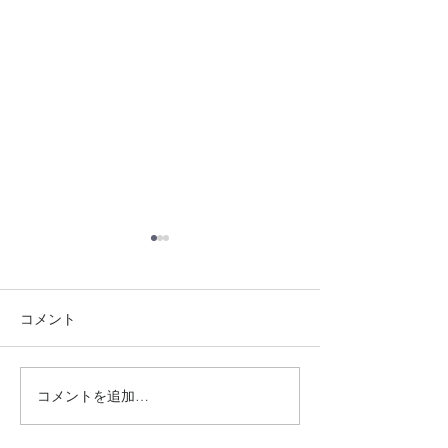
金沢西高校で探
ポートを行う、
の取り組みが取
コメント
金沢西高校で探求
れました🌟
トを行う、砂川さ
みが取り上げられま
般社団法人アンカ
コメントを追加…
広島県立油木高校にて
度まで３年計画で
SGA!!ワークショップ
の学生に対してＳ