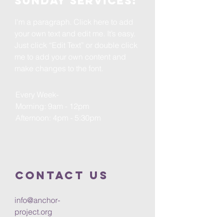
Sunday services:
I'm a paragraph. Click here to add
your own text and edit me. It’s easy.
Just click “Edit Text” or double click
me to add your own content and
make changes to the font.
Every Week-
Morning: 9am - 12pm
Afternoon: 4pm - 5:30pm
Contact us
info@anchor-
project.org