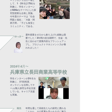
ーツプログラムの一環と
して、1・2年生計75名を
対象に、学生インターン
がSDGsをテーマにした探
究型授業を企画し実施。
今年度のテーマは「社会
問題と福祉」「大阪・関
西万博」「子ども食堂と
コミュニティ」である。
通年授業をゼロから創り上げた経験は貴
ゆっきー
重でした！3年間の担当期間で、生徒・先
生に合わせて授業内容をブラッシュアッ
プし、プロジェクトマネジメント力が養
われました！
2024年4月〜
兵庫県立長田商業高等学校
学生インターンが2年生を
対象に、月1回程度、
オンラインを活用してチ
ーム/個人探究を伴走支援
している。キャリア支援
も実施。
​南光
年間を通して高校生たちの探究に携わる
ことから、その変遷を見られる点に魅力