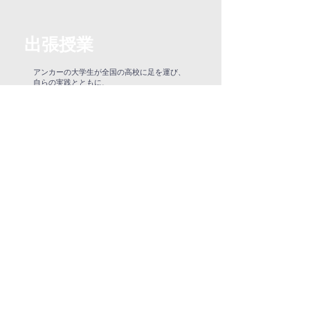
出張授業
アンカーの大学生が全国の高校に足を運び、
自らの実践とともに、
"なぜこの道を選んだのか"という原点や、悩
みながらも前に進む姿、そして将来への想い
を、まっすぐに中高生に届けています。
少し先のキャリアを歩む大学生だからこそで
きる対話が、中高生の心を動かし、
次の一歩を後押ししています。
学生時代のつらい過去や挫折したときの経験を
話していただいたことです。
つらい過去があったのに、今は自分のしたいこ
と、
するべきことを見つけていて素敵だなと思いま
した。
「とにかく行動をする」というメッセージが