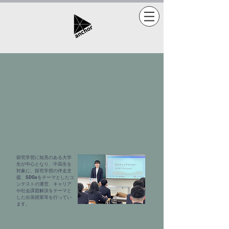
活動紹介
アンカーでの活動内容をご紹介します。
For School
探究学習に知見のある大学
生が中心となり、中高生を
対象に、探究学習の伴走支
援、SDGsをテーマとしたコ
ンテストの運営、キャリア
や社会課題解決をテーマと
した出張授業等を行ってい
ます。