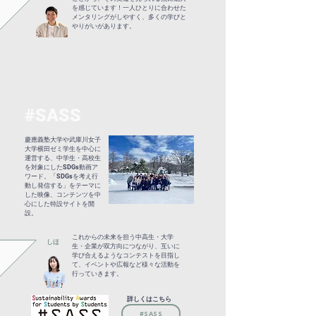
を感じています！一人ひとりに合わせた
メンタリングがしやすく、多くの学びと
やりがいがあります。
#SASS
慶應義塾大学や武庫川女子
大学横田ゼミ学生を中心に
運営する、中学生・高校生
を対象にしたSDGs動画ア
ワード。「SDGsを考え行
動し発信する」をテーマに
した映像、コンテンツを中
心にした特設サイトを開
設。
これからの未来を担う中高生・大学
しほ
生・企業が双方向につながり、互いに
学び合えるようなコンテストを目指し
て、イベントや広報など様々な活動を
行っていきます。
詳しくはこちら
#SASS