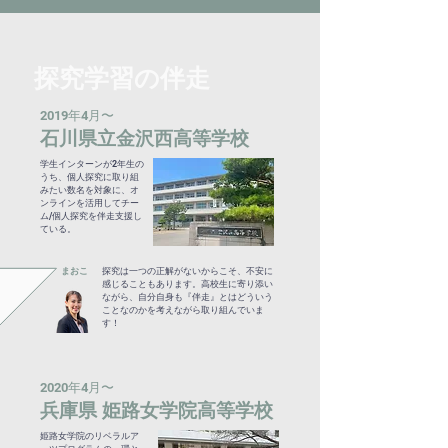
探究学習の伴走
2019年4月〜
石川県立金沢西高等学校
学生インターンが2年生の
うち、個人探究に取り組
みたい数名を対象に、オ
ンラインを活用してチー
ム/個人探究を伴走支援し
ている。
まおこ
探究は一つの正解がないからこそ、不安に
感じることもあります。高校生に寄り添い
ながら、自分自身も『伴走』とはどういう
ことなのかを考えながら取り組んでいま
す！
2020年4月〜
兵庫県 姫路女学院高等学校
姫路女学院のリベラルア