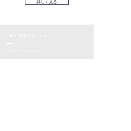
詳しく見る
一般社団法人アンカー
info@anchor-project.org
〒103-0022
東京都中央区日本橋室町1-12-3 kanalPlatz3F