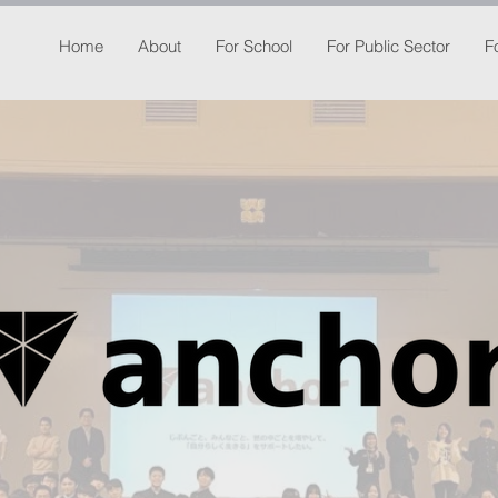
Home
About
For School
For Public Sector
F