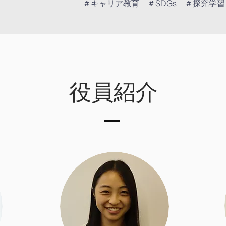
​​＃キャリア教育 ＃SDGs ＃探究学
役員紹介