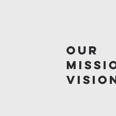
our
missi
visio