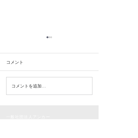
金沢西高校で探
ポートを行う、
の取り組みが取
コメント
金沢西高校で探求
れました🌟
トを行う、砂川さ
みが取り上げられま
般社団法人アンカ
コメントを追加…
広島県立油木高校にて
度まで３年計画で
SGA!!ワークショップ
の学生に対してＳ
を開催しました】
促進のプログラム
きました。 そし
一般社団法人アンカー
ら、受講者の1人
さんが、大学生と
info@anchor-project.org
探求学習に...