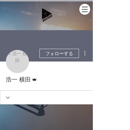
その他
フォローする
管理者
浩一 横田